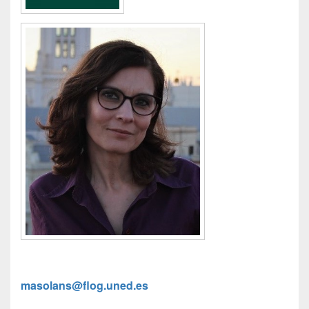
masolans@flog.uned.es