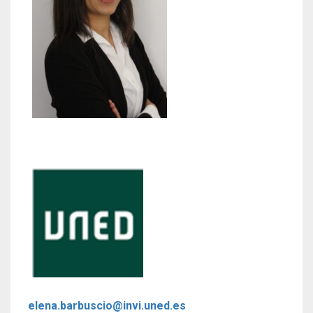
elena.barbuscio@invi.uned.es